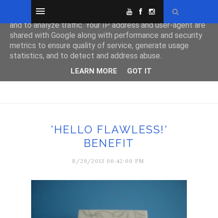
This site uses cookies from Google to deliver its services
and to analyze traffic. Your IP address and user-agent are
shared with Google along with performance and security
metrics to ensure quality of service, generate usage
statistics, and to detect and address abuse.
LEARN MORE
GOT IT
'HELLO FLAWLESS!'
BENEFIT
8/29/2013 06:42:00 PM