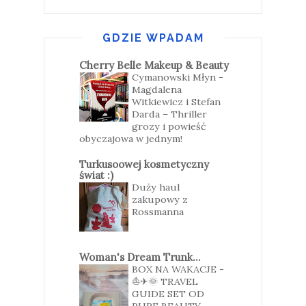
GDZIE WPADAM
Cherry Belle Makeup & Beauty
Cymanowski Młyn -
Magdalena
Witkiewicz i Stefan
Darda – Thriller
grozy i powieść
obyczajowa w jednym!
Turkusoowej kosmetyczny
świat :)
Duży haul
zakupowy z
Rossmanna
Woman's Dream Trunk...
BOX NA WAKACJE -
⛵✈🌞 TRAVEL
GUIDE SET OD
PURE BEAUTY