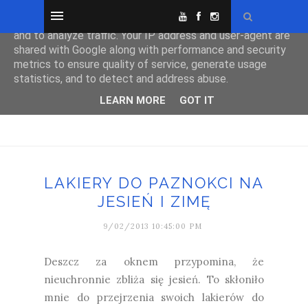
This site uses cookies from Google to deliver its services
and to analyze traffic. Your IP address and user-agent are
shared with Google along with performance and security
metrics to ensure quality of service, generate usage
statistics, and to detect and address abuse.
LEARN MORE
GOT IT
LAKIERY DO PAZNOKCI NA
JESIEŃ I ZIMĘ
9/02/2013 10:45:00 PM
Deszcz za oknem przypomina, że
nieuchronnie zbliża się jesień. To skłoniło
mnie do przejrzenia swoich lakierów do