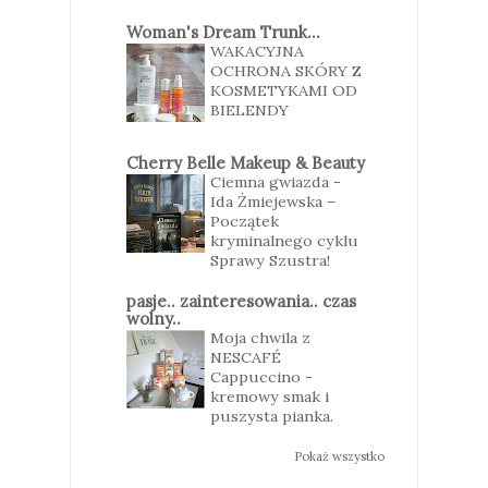
Woman's Dream Trunk...
WAKACYJNA
OCHRONA SKÓRY Z
KOSMETYKAMI OD
BIELENDY
Cherry Belle Makeup & Beauty
Ciemna gwiazda -
Ida Żmiejewska –
Początek
kryminalnego cyklu
Sprawy Szustra!
pasje.. zainteresowania.. czas
wolny..
Moja chwila z
NESCAFÉ
Cappuccino -
kremowy smak i
puszysta pianka.
Pokaż wszystko