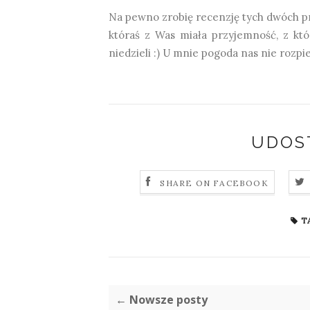
Na pewno zrobię recenzję tych dwóch pro
któraś z Was miała przyjemność, z któ
niedzieli :) U mnie pogoda nas nie rozpi
UDOS
SHARE ON FACEBOOK
T
← Nowsze posty