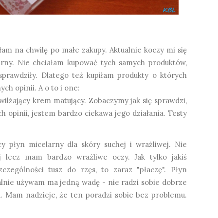
iłam na chwilę po małe zakupy. Aktualnie koczy mi się
arny. Nie chciałam kupować tych samych produktów,
sprawdziły. Dlatego też kupiłam produkty o których
h opinii. A o to i one:
wilżający krem matujący. Zobaczymy jak się sprawdzi,
 opinii, jestem bardzo ciekawa jego działania. Testy
y płyn micelarny dla skóry suchej i wrażliwej. Nie
j lecz mam bardzo wrażliwe oczy. Jak tylko jakiś
czególności tusz do rzęs, to zaraz "płaczę". Płyn
ualnie używam ma jedną wadę - nie radzi sobie dobrze
a. Mam nadzieje, że ten poradzi sobie bez problemu.