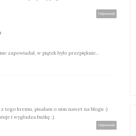
Odpowiedz
D
nie zapowiadał, w piątek było przepięknie...
 tego kremu, pisałam o nim nawet na blogu :)
uje i wygładza buźkę ;)
Odpowiedz