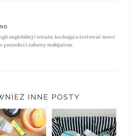
AND
ogii angielskiej i wizażu, kochająca testować nowe
do paznokci i zabawę makijażem.
WNIEŻ INNE POSTY