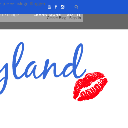
 przez usługę
Blogger
.
ser-agent
rate usage
LEARN MORE
GOT IT