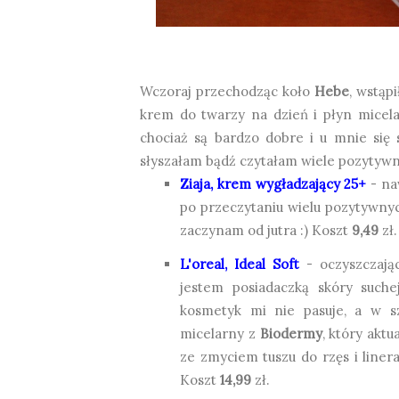
Wczoraj przechodząc koło
Hebe
, wstąp
krem do twarzy na dzień i płyn micel
chociaż są bardzo dobre i u mnie się 
słyszałam bądź czytałam wiele pozytywnyc
Ziaja, krem wygładzający 25+
- na
po przeczytaniu wielu pozytywnych
zaczynam od jutra :) Koszt
9,49
zł.
L'oreal, Ideal Soft
- oczyszczając
jestem posiadaczką skóry suche
kosmetyk mi nie pasuje, a w sz
micelarny z
Biodermy
, który akt
ze zmyciem tuszu do rzęs i liner
Koszt
14,99
zł.