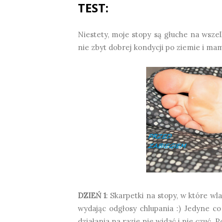
TEST:
Niestety, moje stopy są głuche na wszel
nie zbyt dobrej kondycji po ziemie i mam
DZIEŃ 1
: Skarpetki na stopy, w które w
wydając odgłosy chlupania :) Jedyne co
działania na razie nie widać i nie czuć. 