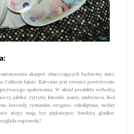
a:
astosowania skarpet złuszczających będziemy mieć
cka. Całkiem fajnie. Zalecane jest również powtórzenie
 pierwszego opakowania. W skład produktu wchodzą
czy, jabłka, cytryny, limonki, sosny, ambrowca, liści
ynu, lawendy, tymianku, oregano, eukaliptusa, melisy
asze stopy mają być piękniejsze, bardziej gładkie,
to wygląda naprawdę?