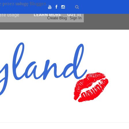
 przez usługę
Blogger
.
ser-agent
rate usage
LEARN MORE
GOT IT