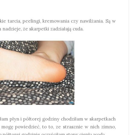
kie tarcia, peelingi, kremowania czy nawilżania. Są w
 nadzieje, że skarpetki zadziałają cuda.
lałam płyn i półtorej godziny chodziłam w skarpetkach
 mogę powiedzieć, to to, ze strasznie w nich zimno,
Po półtorej godzinie oczyściłam stopy ciepłą wodą.