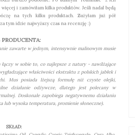
więcej i zamówiłam kilka produktów. Jeśli nadal będą
ończę na tych kilku produktach. Zużyłam już pół
za tym idzie najwyższy czas na recenzję :)
S PRODUCENTA:
łanie zawarte w jednym, intensywnie malinowym musie
ączy w sobie to, co najlepsze z natury - nawilżające
wygładzające właściwości ekstraktu z polskich jabłek i
chi. Mus posiada lżejszą formułę niż czyste olejki,
ilne działanie odżywcze, dlatego jest polecany w
normalnej. Doskonale zapobiega negatywnemu działaniu
ka lub wysoka temperatura, promienie słoneczne).
SKŁAD:
tissima Oil, Caprylic Capric Triglyceryde, Cera Alba,