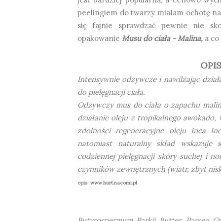
peelingiem do twarzy miałam ochotę na 
się fajnie sprawdzać pewnie nie sk
opakowanie
Musu do ciała - Malina,
a co 
OPI
Intensywnie odżywcze i nawilżając dzia
do pielęgnacji ciała.
Odżywczy mus do ciała o zapachu malin ł
działanie oleju z tropikalnego awokado, 
zdolności regeneracyjne oleju Inca In
natomiast naturalny skład wskazuje s
codziennej pielęgnacji skóry suchej i 
czynników zewnętrznych (wiatr, zbyt nis
opis: www.hurt.nacomi.pl
Butyrospermum Parkii Butter, Parsea Gra