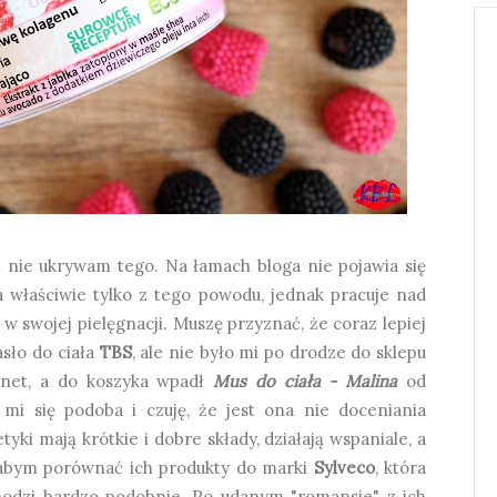
i nie ukrywam tego. Na łamach bloga nie pojawia się
a właściwie tylko z tego powodu, jednak pracuje nad
 w swojej pielęgnacji. Muszę przyznać, że coraz lepiej
sło do ciała
TBS
, ale nie było mi po drodze do sklepu
rnet, a do koszyka wpadł
Mus do ciała - Malina
od
mi się podoba i czuję, że jest ona nie doceniania
yki mają krótkie i dobre składy, działają wspaniale, a
abym porównać ich produkty do marki
Sylveco
, która
hodzi bardzo podobnie. Po udanym "romansie" z ich