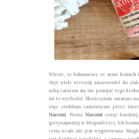
Wiecie, że balsamowy ze mnie leniuch 
zbyt wiele recenzji smarowideł do ciał
sobą i staram się nie pomijać tego kroku
mi to wychodzi. Skończyłam ostatnio ma
więc zrobiłam zamówienie przez inte
Nacomi
. Firma
Nacomi
coraz bardziej 
(przynajmniej w blogosferze). Ich kosmet
cena wcale nie jest wygórowana. Mogł
jest bardziej popularna, a cenowo wyc