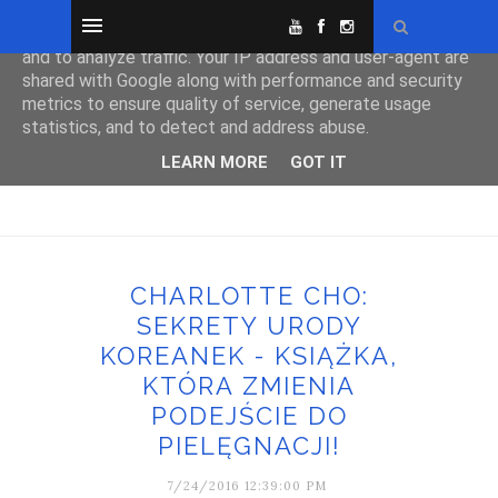
This site uses cookies from Google to deliver its services
and to analyze traffic. Your IP address and user-agent are
shared with Google along with performance and security
metrics to ensure quality of service, generate usage
statistics, and to detect and address abuse.
LEARN MORE
GOT IT
CHARLOTTE CHO:
SEKRETY URODY
KOREANEK - KSIĄŻKA,
KTÓRA ZMIENIA
PODEJŚCIE DO
PIELĘGNACJI!
7/24/2016 12:39:00 PM