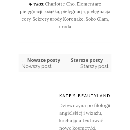
Charlotte Cho
,
Elementarz
TAGS:
pielęgnacji
,
książką
,
pielęgnacja
,
pielęgnacja
cery
,
Sekrety urody Korenake
,
Soko Glam
,
uroda
← Nowsze posty
Starsze posty →
Nowszy post
Starszy post
KATE'S BEAUTYLAND
Dziewczyna po filologii
angielskiej i wizażu,
kochająca testować
nowe kosmetyki,