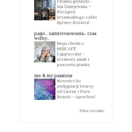
Ciemna gwiazda -
Ida Żmiejewska –
Początek
kryminalnego cyklu
Sprawy Szustra!
pasje.. zainteresowania.. czas
wolny..
Moja chwila z
NESCAFÉ
Cappuccino -
kremowy smak i
puszysta pianka.
me & my passions
Nowości do
pielęgnacji twarzy
od Lirene i Pure
Beauty - open box!
Pokaż wszystko