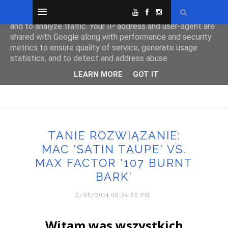
This site uses cookies from Google to deliver its services
and to analyze traffic. Your IP address and user-agent are
shared with Google along with performance and security
metrics to ensure quality of service, generate usage
statistics, and to detect and address abuse.
LEARN MORE
GOT IT
TANIE ROZWIĄZANIE:
MAC 'SATIN TAUPE' VS.
MAX FACTOR '107 BURNT
BARK'
2/05/2014 08:34:00 PM
Witam was wszystkich