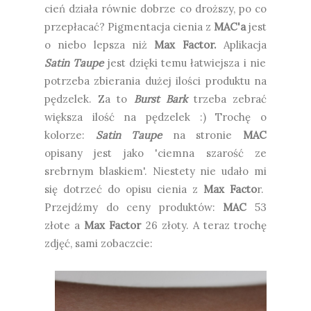
cień działa równie dobrze co droższy, po co
przepłacać? Pigmentacja cienia z
MAC'a
jest
o niebo lepsza niż
Max Factor.
Aplikacja
Satin Taupe
jest dzięki temu łatwiejsza i nie
potrzeba zbierania dużej ilości produktu na
pędzelek. Za to
Burst Bark
trzeba zebrać
większa ilość na pędzelek :) Trochę o
kolorze:
Satin Taupe
na stronie
MAC
opisany jest jako 'ciemna szarość ze
srebrnym blaskiem'. Niestety nie udało mi
się dotrzeć do opisu cienia z
Max Facto
r.
Przejdźmy do ceny produktów:
MAC
53
złote a
Max Factor
26 złoty. A teraz trochę
zdjęć, sami zobaczcie: