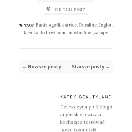
PIN THIS POST
Bania Agafii
,
catrice
,
Duraline
,
Inglot
,
TAGS:
kredka do brwi
,
mac
,
maybelline
,
zakupy
← Nowsze posty
Starsze posty →
KATE'S BEAUTYLAND
Dziewczyna po filologii
angielskiej i wizażu,
kochająca testować
nowe kosmetyki,