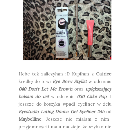
Hebe też zaliczyłam :D Kupiłam z
Catrice
kredkę do brwi
Eye Brow Stylist
w odcieniu
040 Don't Let Me Brow'n
oraz
upiększający
balsam do ust
w odcieniu
030 Cake Pop
. I
jeszcze do koszyka wpadł eyeliner w żelu
Eyestudio Lating Drama Gel Eyeliner 24h
od
Maybelline
. Jeszcze nie miałam z nim
przyjemności i mam nadzieje, że szybko nie