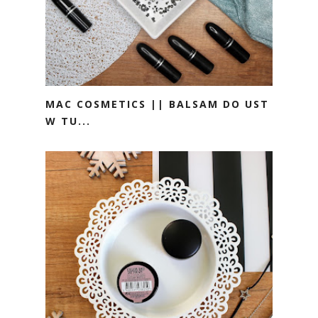
MAC COSMETICS || BALSAM DO UST
W TU...