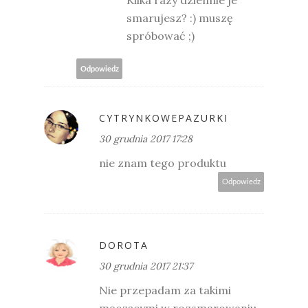
Kilka razy dziennie je
smarujesz? :) muszę
spróbować ;)
Odpowiedz
CYTRYNKOWEPAZURKI
30 grudnia 2017 17:28
nie znam tego produktu
Odpowiedz
DOROTA
30 grudnia 2017 21:37
Nie przepadam za takimi