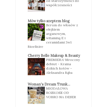
od starożytności do
współczesności
Mów tylko szeptem blog
Serum do włosów z
olejkiem
arganowym,
witaminą E i
ceramidami 3w1
Bioelixire
Cherry Belle Makeup & Beauty
PREMIERA! Mroczny
debiut - Kraina
dzikich kotów -
Aleksandra Bąba
Woman's Dream Trunk...
MIGDAŁOWA
ROZKOSZ OD
VOBRO NA DESER