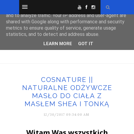
This site uses cookies from Google to deliver its services
and to analyze traffic. Your IP address and user-agent are
shared with Google along with performance and security
metrics to ensure quality of service, generate usage
statistics, and to detect and address abuse.
LEARN MORE
GOT IT
COSNATURE ||
NATURALNE ODŻYWCZE
MASŁO DO CIAŁA Z
MASŁEM SHEA I TONKĄ
12/30/2017 09:34:00 AM
Witam Was wszystkich