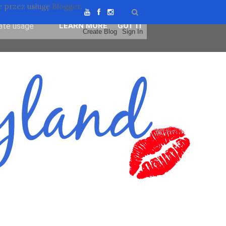
 przez usługę
Blogger
.
ser-agent
rate usage
LEARN MORE
GOT IT