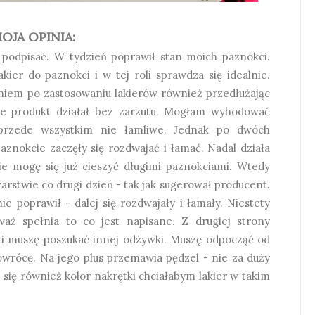
OJA OPINIA:
podpisać. W tydzień poprawił stan moich paznokci.
kier do paznokci i w tej roli sprawdza się idealnie.
niem po zastosowaniu lakierów również przedłużając
ące produkt działał bez zarzutu. Mogłam wyhodować
 przede wszystkim nie łamliwe. Jednak po dwóch
aznokcie zaczęły się rozdwajać i łamać. Nadal działa
nie mogę się już cieszyć długimi paznokciami. Wtedy
rstwie co drugi dzień - tak jak sugerował producent.
ie poprawił - dalej się rozdwajały i łamały. Niestety
aż spełnia to co jest napisane. Z drugiej strony
e i muszę poszukać innej odżywki. Muszę odpocząć od
powrócę. Na jego plus przemawia pędzel - nie za duży
się również kolor nakrętki chciałabym lakier w takim