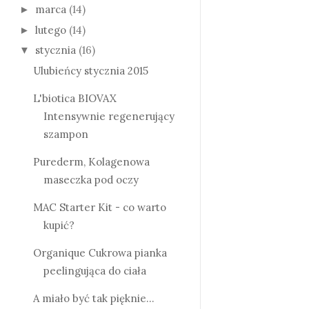
marca
(14)
►
lutego
(14)
►
stycznia
(16)
▼
Ulubieńcy stycznia 2015
L'biotica BIOVAX
Intensywnie regenerujący
szampon
Purederm, Kolagenowa
maseczka pod oczy
MAC Starter Kit - co warto
kupić?
Organique Cukrowa pianka
peelingująca do ciała
A miało być tak pięknie...