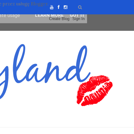
 przez usługę
Blogger
.
ser-agent
rate usage
LEARN MORE
GOT IT