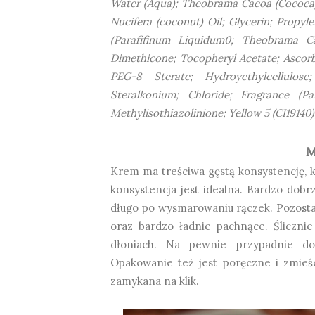
Water (Aqua); Theobrama Cacoa (Cococa) 
Nucifera (coconut) Oil; Glycerin; Propyle
(Parafifinum Liquidum0; Theobrama Ca
Dimethicone; Tocopheryl Acetate; Ascorby
PEG-8 Sterate; Hydroyethylcellulose
Steralkonium; Chloride; Fragrance (Pa
Methylisothiazolinione; Yellow 5 (CI19140)
M
Krem ma treściwa gęstą konsystencję, k
konsystencja jest idealna. Bardzo dobrz
długo po wysmarowaniu rączek. Pozostaw
oraz bardzo ładnie pachnące. Śliczni
dłoniach. Na pewnie przypadnie d
Opakowanie też jest poręczne i zmieśc
zamykana na klik.