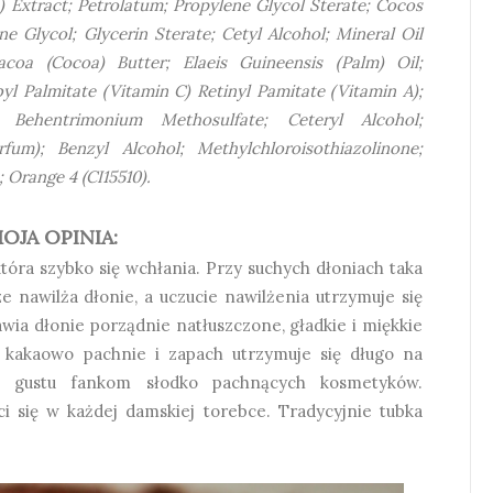
Extract; Petrolatum; Propylene Glycol Sterate; Cocos
ne Glycol; Glycerin Sterate; Cetyl Alcohol; Mineral Oil
coa (Cocoa) Butter; Elaeis Guineensis (Palm) Oil;
l Palmitate (Vitamin C) Retinyl Pamitate (Vitamin A);
; Behentrimonium Methosulfate; Ceteryl Alcohol;
rfum); Benzyl Alcohol; Methylchloroisothiazolinone;
; Orange 4 (CI15510).
OJA OPINIA:
tóra szybko się wchłania. Przy suchych dłoniach taka
e nawilża dłonie, a uczucie nawilżenia utrzymuje się
ia dłonie porządnie natłuszczone, gładkie i miękkie
e kakaowo pachnie i zapach utrzymuje się długo na
o gustu fankom słodko pachnących kosmetyków.
i się w każdej damskiej torebce. Tradycyjnie tubka