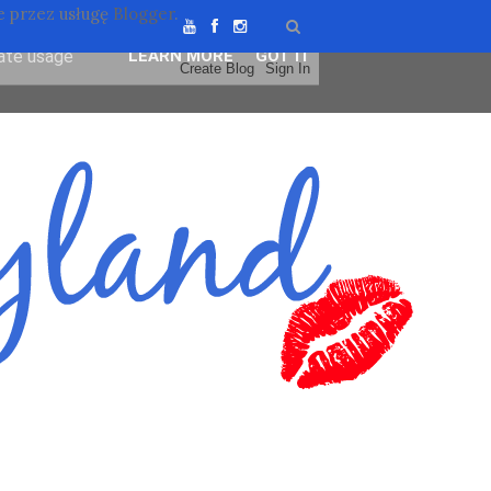
 przez usługę
Blogger
.
ser-agent
rate usage
LEARN MORE
GOT IT