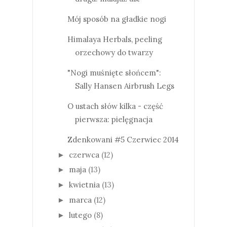
Mój sposób na gładkie nogi
Himalaya Herbals, peeling
orzechowy do twarzy
"Nogi muśnięte słońcem":
Sally Hansen Airbrush Legs
O ustach słów kilka - część
pierwsza: pielęgnacja
Zdenkowani #5 Czerwiec 2014
czerwca
(12)
►
maja
(13)
►
kwietnia
(13)
►
marca
(12)
►
lutego
(8)
►