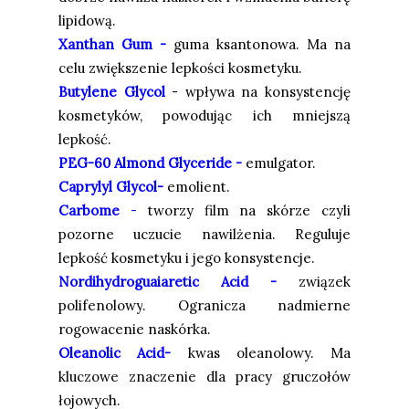
lipidową.
Xanthan Gum -
guma ksantonowa. Ma na
celu zwiększenie lepkości kosmetyku.
Butylene Glycol
-
wpływa na konsystencję
kosmetyków, powodując ich mniejszą
lepkość.
PEG-60 Almond Glyceride -
emulgator.
Caprylyl Glycol-
emolient.
Carbome
-
tworzy film na skórze czyli
pozorne uczucie nawilżenia. Reguluje
lepkość kosmetyku i jego konsystencje.
Nordihydroguaiaretic Acid -
związek
polifenolowy
. Ogranicza nadmierne
rogowacenie naskórka.
Oleanolic Acid-
kwas oleanolowy. Ma
kluczowe znaczenie dla pracy gruczołów
łojowych.