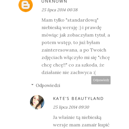
UNKNOWN
25 lipca 2014 00:38
Mam tylko "standardową"
niebieską wersję ;) i prawdę
mówiąc jak zobaczyłam tytuł, a
potem wstęp, to już byłam
zainteresowana, a po Twoich
zdjęciach włączyło mi się "chcę
chcę chcę!!" co za szkoda, że
działanie nie zachwyca :(
Odpowiedz
Odpowiedzi
KATE'S BEAUTYLAND
25 lipca 2014 09:30
Ja właśnie tą niebieską
wersje mam zamair kupić