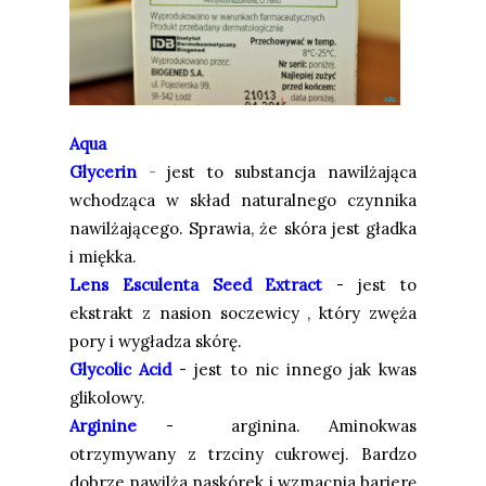
Aqua
Glycerin
-
jest to substancja nawilżająca
wchodząca w skład naturalnego czynnika
nawilżającego. Sprawia, że skóra jest gładka
i miękka.
Lens Esculenta Seed Extract
- jest to
ekstrakt z nasion soczewicy , który zwęża
pory i wygładza skórę.
Glycolic Acid
- jest to nic innego jak kwas
glikolowy.
Arginine
- arginina. Aminokwas
otrzymywany z trzciny cukrowej.
Bardzo
dobrze nawilża naskórek i wzmacnia barierę