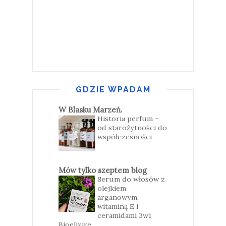
GDZIE WPADAM
W Blasku Marzeń.
Historia perfum –
od starożytności do
współczesności
Mów tylko szeptem blog
Serum do włosów z
olejkiem
arganowym,
witaminą E i
ceramidami 3w1
Bioelixire